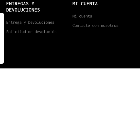
ENTREGAS Y
MI CUENTA
DEVOLUCIONES
Mi cuenta
Entrega y Devoluciones
Contacte con nosotros
Solicitud de devolución
© LARAETHNICS 2026, TOUS DROITS RÉSERVÉS - CRÉATION
PRESTASAFE