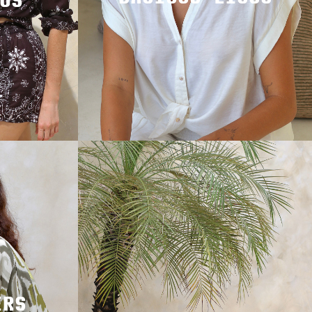
OS
ERS