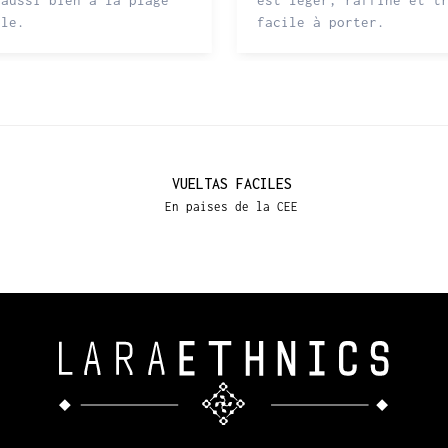
 aussi bien à la plage
est léger, raffiné et t
lle.
facile à porter.
VUELTAS FACILES
En paises de la CEE