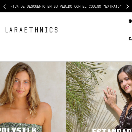
-15% DE DESCUENTO EN SU PEDIDO CON EL CODIGO "EXTRA15"
N
C
POLYSILK