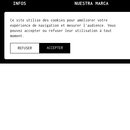
INFOS
NUESTRA MARCA
Aviso legal
Notre histoire
Ce site utilise des cookies pour améliorer votre
Condiciones generales de
Ser distribuidor
expérience de navigation et mesurer l'audience. Vous
venta
pouvez accepter ou refuser leur utilisation à tout
Acceso PRO
moment.
Contacte con nosotros
ACCEPTER
REFUSER