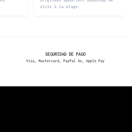
rès
originaux apportent beaucoup de
style à la plage.
SEGURIDAD DE PAGO
Visa, Mastercard, PayPal 4x, Apple Pay