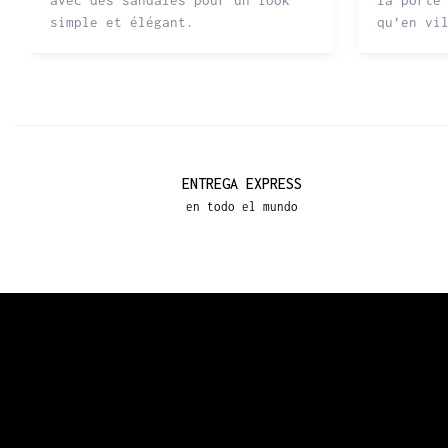
avec des sandales pour un look
la porte
simple et élégant.
qu’en vi
ENTREGA EXPRESS
en todo el mundo