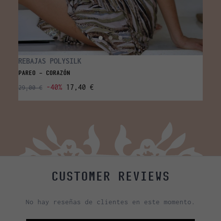
REBAJAS POLYSILK
REBA
PAREO - CORAZÓN
SCRUN
-40%
17,40 €
29,00 €
9,00 
CUSTOMER REVIEWS
No hay reseñas de clientes en este momento.