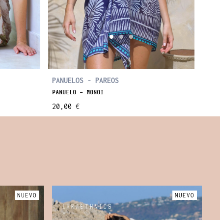
PANUELOS - PAREOS
PANUELO - MONOI
20,00 €
NUEVO
NUEVO
A
V