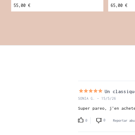
55,00 €
65,00 €
Un classiqu
SONIA G. • 15/5/26
Super pareo, j'en achet
0
0
Reportar abu