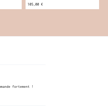
105,00 €
mmande fortement !