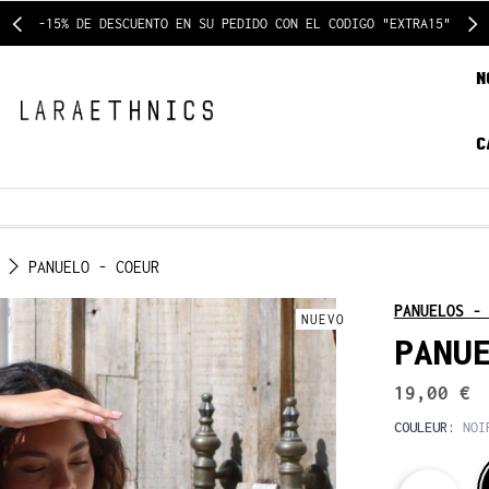
-15% DE DESCUENTO EN SU PEDIDO CON EL CODIGO "EXTRA15"
N
C
PANUELO - COEUR
PANUELOS -
NUEVO
PANU
19,00 €
COULEUR:
NOI