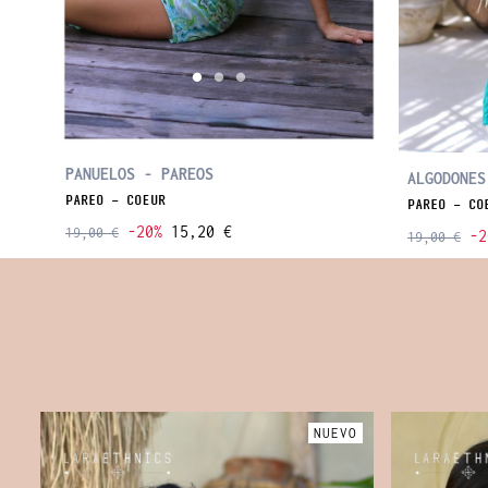
PANUELOS - PAREOS
ALGODONES
PAREO - CŒUR
PAREO - CO
-20%
15,20 €
19,00 €
-2
19,00 €
O
NUEVO