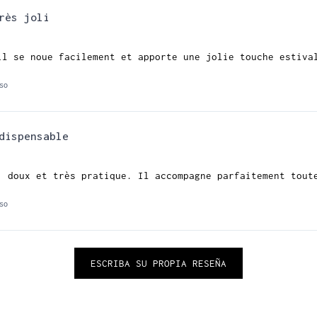
rès joli
il se noue facilement et apporte une jolie touche estiva
so
dispensable
, doux et très pratique. Il accompagne parfaitement tout
so
ESCRIBA SU PROPIA RESEÑA