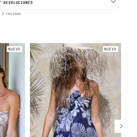
Y DEVOLUCIONES
3 reviews
NUEVO
NUEVO
ALG
KIMO
45,