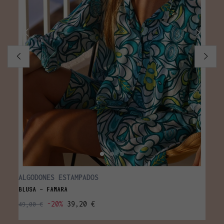
ALGODONES ESTAMPADOS
REBA
BLUSA - FAMARA
TOP -
-20%
39,20 €
49,00 €
35,00