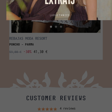
REBAJAS MODA RESORT
ALGO
PONCHO - PARMA
TUNIC
-30%
41,30 €
59,00 €
59,00
CUSTOMER REVIEWS
4 reviews