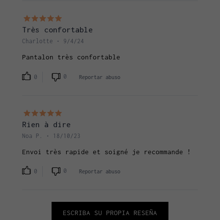
Très confortable
Charlotte • 9/4/24
Pantalon très confortable
0
0
Reportar abuso
Rien à dire
Noa P. • 18/10/23
Envoi très rapide et soigné je recommande !
0
0
Reportar abuso
ESCRIBA SU PROPIA RESEÑA