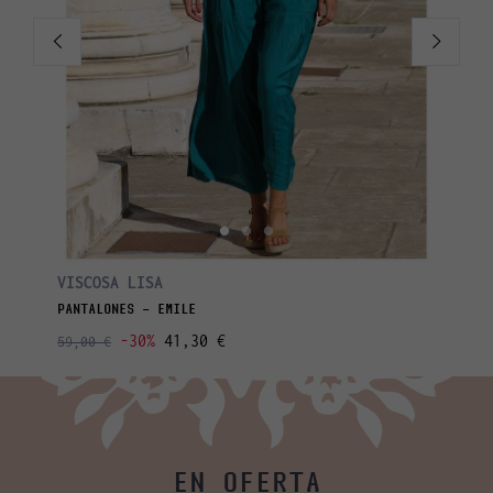
VISCOSA LISA
VISCOS
PANTALONES - EMILE
TOP - L
-30%
41,30 €
59,00 €
35,00 €
EN OFERTA