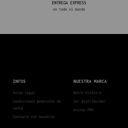
ENTREGA EXPRESS
en todo el mundo
INFOS
NUESTRA MARCA
Aviso legal
Notre histoire
Condiciones generales de
Ser distribuidor
venta
Acceso PRO
Contacte con nosotros