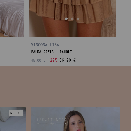
VISCOSA LISA
FALDA CORTA - PANOLI
-20%
36,00 €
45,00 €
NUEVO
A
T
4