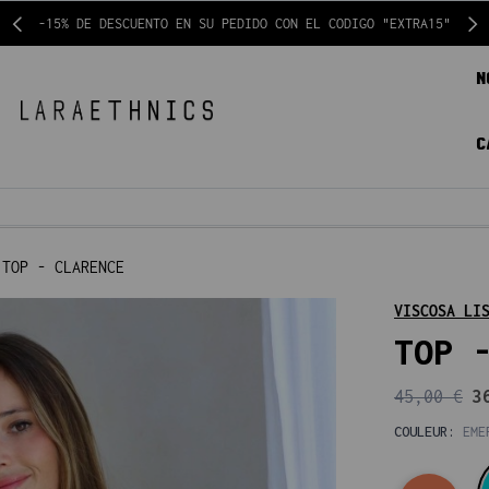
-15% DE DESCUENTO EN SU PEDIDO CON EL CODIGO "EXTRA15"
N
C
TOP - CLARENCE
VISCOSA LI
TOP 
3
45,00 €
COULEUR:
EME