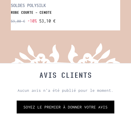
SOLDES POLYSILK
SOLD
ROBE COURTE - CENOTE
CROP 
-10%
53,10 €
59,00 €
30,00
AVIS CLIENTS
Aucun avis n'a été publié pour le moment.
SOYEZ LE PREMIER À DONNER VOTRE AVIS