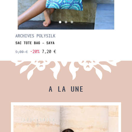
ARCHIVES POLYSILK
POLYSI
SAC TOTE BAG - SAYA
CROP TO
-20%
7,20 €
9,00 €
25,00 €
A LA UNE