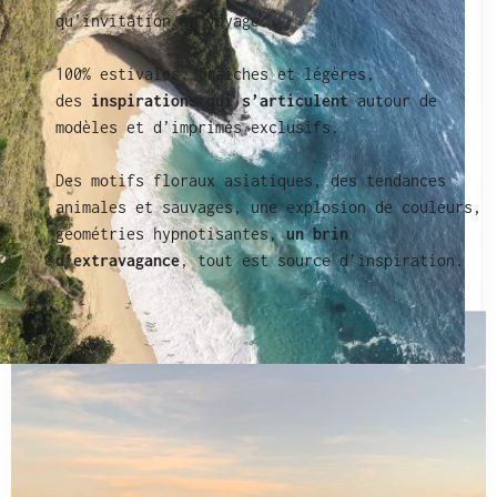
qu’invitation au voyage.
100% estivales, fraîches et légères,
des
inspirations qui s’articulent
autour de
modèles et d’imprimés exclusifs.
Des motifs floraux asiatiques, des tendances
animales et sauvages, une explosion de couleurs,
géométries hypnotisantes,
un brin
d’extravagance
, tout est source d’inspiration.