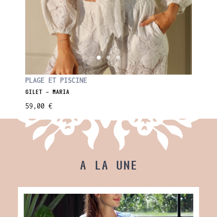
PLAGE ET PISCINE
PLAGE 
GILET - MARIA
BLOUSE 
59,00 €
69,00 
A LA UNE
AUTÉ