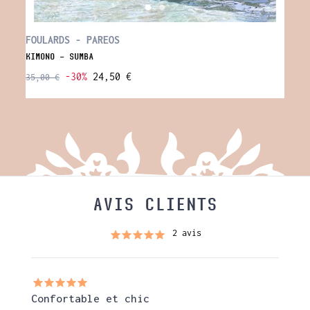
FOULARDS - PAREOS
SOLD
KIMONO - SUMBA
SET P
-30%
24,50 €
35,00 €
79,00
AVIS CLIENTS
2 avis
Confortable et chic