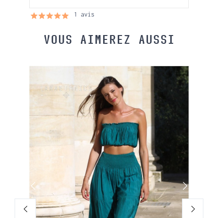
1 avis
VOUS AIMEREZ AUSSI
VISCOS
UVEAUTÉ
PANTALO
59,00 €