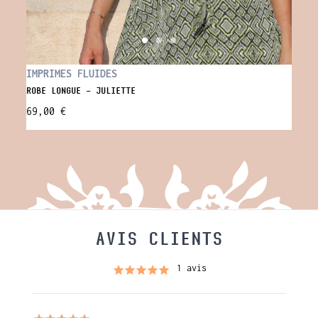
VISC
IMPRIMES FLUIDES
DÉBAR
ROBE LONGUE - JULIETTE
35,0
69,00 €
AVIS CLIENTS
1 avis