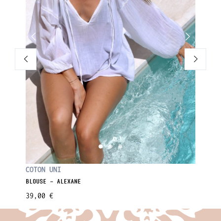
CHIC I
COTON UNI
BLOUSE 
BLOUSE - ALEXANE
89,00 
39,00 €