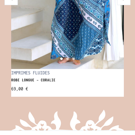
PLAG
IMPRIMES FLUIDES
BLOUS
ROBE LONGUE - CORALIE
59,0
69,00 €