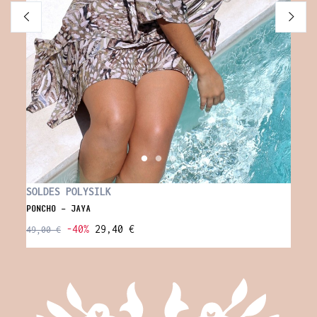
SOLDES POLYSILK
IMPR
PONCHO - JAYA
ROBE 
-40%
29,40 €
69,0
49,00 €