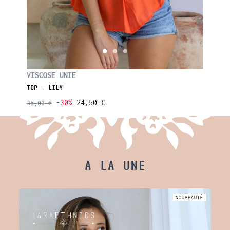
VISCOS
VISCOSE UNIE
DÉBARDE
TOP - LILY
-30%
24,50 €
35,00 €
35,00 €
A LA UNE
AUTÉ
NOUVEAUTÉ